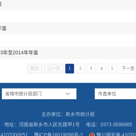
鉴
年鉴
3年至2014年年鉴
首页
上一页
1
2
3
4
5
下一页
省辖市统计局部门
市直单位
主办单位：新乡市统计局
地址：河南省新乡市人民东路甲1号
电话：0373-3696985
07000051
豫ICP备16019098号-2
豫公网安备 410702