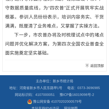
守数据质量底线，为“四农普”正式开展筑牢实战
根基。参训人员纷纷表示，培训内容务实、干货
满满，既厘清了业务难点，又掌握了实操方法。
下一步，市农普办将及时梳理试点中的堵点
问题并优化解决方案，为第四次全国农业普查全
面实施奠定坚实基础。
返回顶部
主办单位：新乡市统计局
地址：河南省新乡市人民东路甲1号
电话：0373-3696985
网站标识码：4107000051
豫ICP备16019098号-2
豫公网安备 41070202000579号
本站支持IPV6访问
网站地图