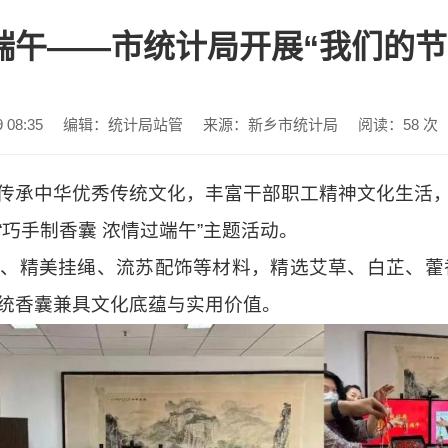
端午——市统计局开展“我们的节
08:35
编辑：统计局站管
来源：新乡市统计局
阅读：
58
次
传承中华优秀传统文化，丰富干部职工精神文化生活
巧手制香囊 浓情过端午”主题活动
。
、精美挂绳、流苏配饰等材料，精选艾草、白芷、藿
统香囊兼具文化底蕴与实用价值。